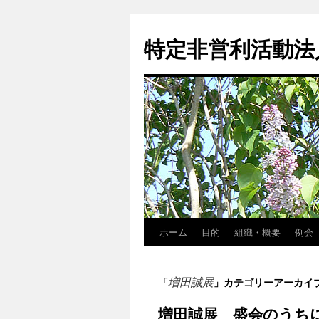
特定非営利活動法
ホーム
目的
組織・概要
例会
コ
ン
増田誠展
「
」カテゴリーアーカイ
テ
増田誠展 盛会のうち
ン