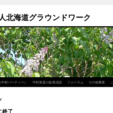
人北海道グラウンドワーク
（中村パーティー）
中村美彦の臥竜清談
フォーラム
その他事業
ブ
に終了