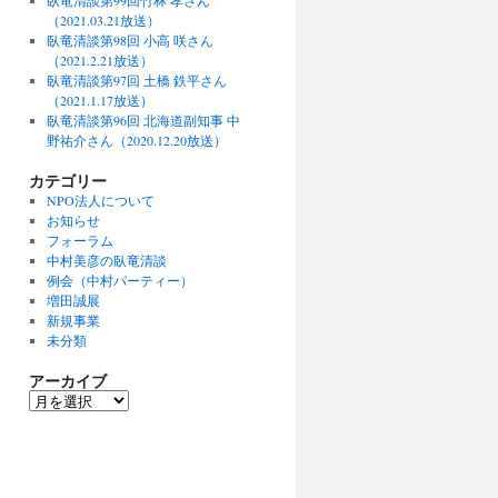
臥竜清談第99回竹林 孝さん
（2021.03.21放送）
臥竜清談第98回 小高 咲さん
（2021.2.21放送）
臥竜清談第97回 土橋 鉄平さん
（2021.1.17放送）
臥竜清談第96回 北海道副知事 中
野祐介さん（2020.12.20放送）
カテゴリー
NPO法人について
お知らせ
フォーラム
中村美彦の臥竜清談
例会（中村パーティー）
増田誠展
新規事業
未分類
アーカイブ
ア
ー
カ
イ
ブ