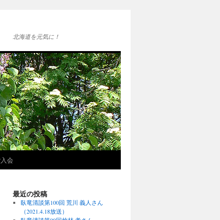
北海道を元気に！
ご入会
最近の投稿
臥竜清談第100回 荒川 義人さん
（2021.4.18放送）