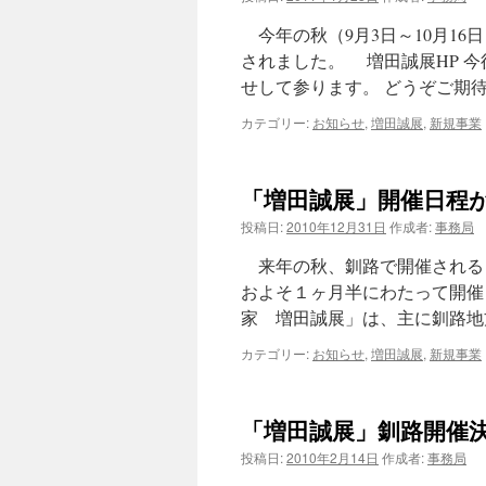
今年の秋（9月3日～10月16
されました。 増田誠展HP 
せして参ります。 どうぞご期
カテゴリー:
お知らせ
,
増田誠展
,
新規事業
「増田誠展」開催日程
投稿日:
2010年12月31日
作成者:
事務局
来年の秋、釧路で開催される「増
およそ１ヶ月半にわたって開催
家 増田誠展」は、主に釧路地
カテゴリー:
お知らせ
,
増田誠展
,
新規事業
「増田誠展」釧路開催
投稿日:
2010年2月14日
作成者:
事務局