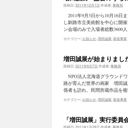
投稿日:
2011年12月1日
作成者:
事務局
ツ
2011年9月3日から10月1
へ
し釧路市立美術館を中心に開催
ン会場のみで入場者総数3600
ス
カテゴリー:
お知らせ
,
増田誠展
,
新規事業
キ
ッ
増田誠展が始まりまし
プ
投稿日:
2011年9月7日
作成者:
事務局
NPO法人北海道グラウンドワ
路が育んだ世界の画家 増田誠
係者も訪れ、民間所蔵作品を複
カテゴリー:
お知らせ
,
増田誠展
,
新規事業
「増田誠展」実行委員会
投稿日:
2011年1月28日
作成者:
事務局