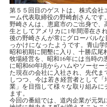
第５５回目のゲストは、株式会社
ーム代表取締役の野崎創さんです
野崎さんは、恵庭市のご出身で、
生としてアメリカに1年間滞在さ
後の野崎さんが常にグローバルな
っかけになったようです。青山学
昭和初期に開墾に入り、十勝広尾
牧場経営を、昭和16年には当時の
に昭和60年頃からハムやソーセ
た現在の会社に入社され、先代ま
しつつ、今は若き経営者として「
業」を目指して様々な取り組みに
ます。
今回の番組では、道内企業が元気