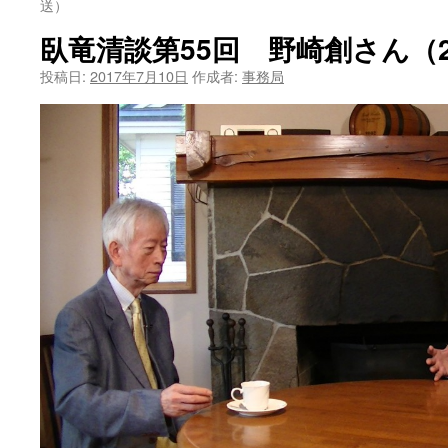
送）
ツ
臥竜清談第55回 野崎創さん（201
へ
投稿日:
2017年7月10日
作成者:
事務局
ス
キ
ッ
プ