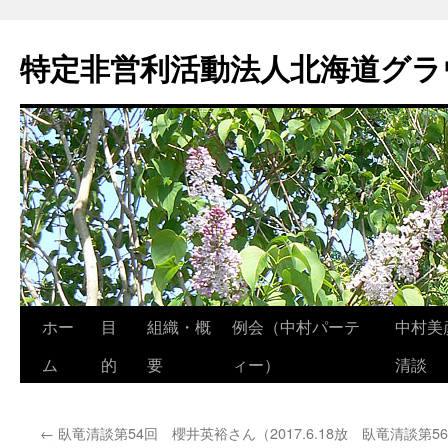
特定非営利活動法人北海道グラ
ホー
目
組織・概
例会（中村パーテ
中村美
コ
ム
的
要
ィー）
清談
ン
テ
←
臥竜清談第54回 櫻井英裕さん（2017.6.18放
臥竜清談第56
ン