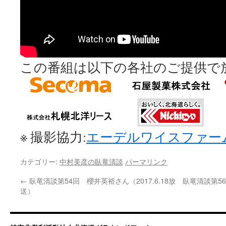
この番組は以下の各社のご提供で
※ 撮影協力:
エーデルワイスファー
カテゴリー:
中村美彦の臥竜清談
パーマリンク
←
臥竜清談第54回 櫻井英裕さん（2017.6.18放
臥竜清談第56
送）