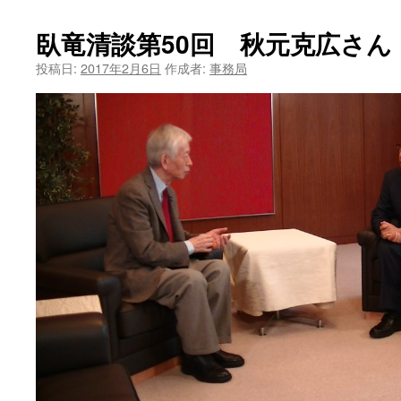
ツ
臥竜清談第50回 秋元克広さん（2
へ
投稿日:
2017年2月6日
作成者:
事務局
ス
キ
ッ
プ