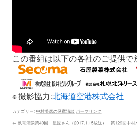
この番組は以下の各社のご提供で
※ 撮影協力:
北海道空港株式会社
カテゴリー:
中村美彦の臥竜清談
パーマリンク
←
臥竜清談第49回 星匠さん（2017.1.15放送）
第129回中村