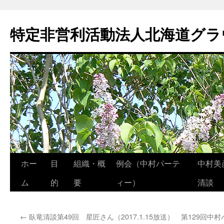
特定非営利活動法人北海道グラ
ホー
目
組織・概
例会（中村パーテ
中村美
コ
ム
的
要
ィー）
清談
ン
テ
←
臥竜清談第49回 星匠さん（2017.1.15放送）
第129回中村
ン