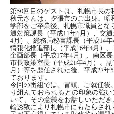
第50回目のゲストは、札幌市長の
秋元さんは、夕張市のご出身。昭和
学部をご卒業後、札幌市職員とな
通対策課長（平成11年6月）、交通
4月）、総務局秘書課長（平成14年
情報化推進部長（平成16年4月）
企画部長（平成17年4月）、南区長
市長政策室長（平成21年4月）、副
月）等を歴任された後、平成27年
ております。
今回の番組では、冒頭、ご就任後
り組んでおられるとの印象の強い
いて、その意義をお話しいただき
輪誘致により札幌市にもたらされ