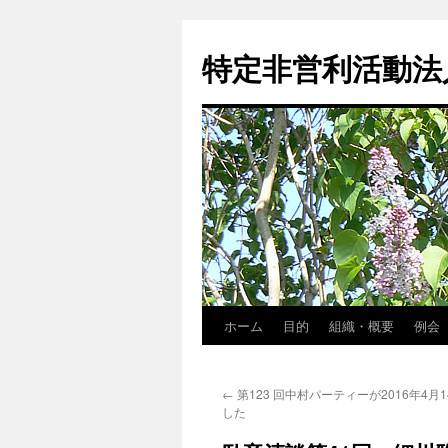
特定非営利活動法
ホーム
目的
組織・概要
例会
コ
ン
←
第123 回中村パーティーが2016年4月
テ
した
ン