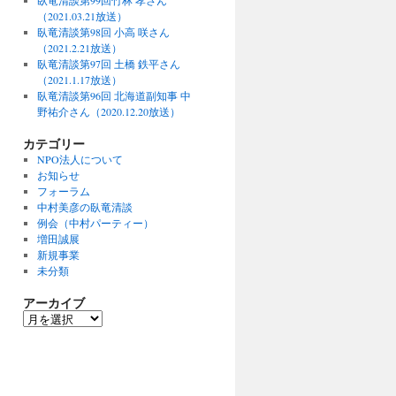
臥竜清談第99回竹林 孝さん
（2021.03.21放送）
臥竜清談第98回 小高 咲さん
（2021.2.21放送）
臥竜清談第97回 土橋 鉄平さん
（2021.1.17放送）
臥竜清談第96回 北海道副知事 中
野祐介さん（2020.12.20放送）
カテゴリー
NPO法人について
お知らせ
フォーラム
中村美彦の臥竜清談
例会（中村パーティー）
増田誠展
新規事業
未分類
アーカイブ
ア
ー
カ
イ
ブ