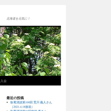
北海道を元気に！
ご入会
最近の投稿
臥竜清談第100回 荒川 義人さん
（2021.4.18放送）