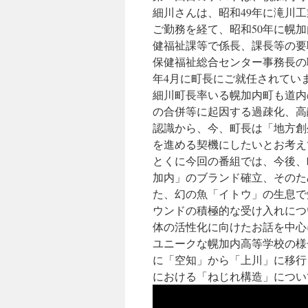
細川さんは、昭和49年に滝川
ご勤務を経て、昭和50年に幌
健福祉課等で係長、課長等の要
保健福祉総合センター事務長の
年4月に町長にご就任されてい
細川町長率いる幌加内町も道内
の合併等に起因する過疎化、高
認識から、今、町長は「地方創
を進める契機にしたいとお考え
とくに今回の番組では、今後、
加内」のブランド確立、そのた
た、幻の魚「イトウ」の生息で
ウンドの積極的な受け入れにつ
体の活性化に向けたお話を中心
ユニークな幌加内高等学校の様
に「空知」から「上川」に移行
における「ねじれ構造」につい