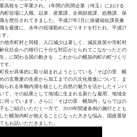
工業高校をご卒業され、1年間の民間企業（埼玉）における
加内町役場に入職。以来、産業課、企画財政課、総務課、保
職を歴任されてきました。平成27年2月に保健福祉課長兼
職を最後に、永年の役場勤めにピリオドを打たれ、平成27
ます。
の他市町村と同様、人口減少は著しく、減反政策や市町村
齢化社会への移行に十分な対応がとられてこなかったとの
生」に関わる国の動きを、これからの幌加内町の町づくり
です。
町長が具体的に取り組まれようとしている「そばの里 幌
めの玄蕎麦の生産から加工までの六次化推進について、ま
知られる朱鞠内湖を核とした自然の魅力を活かしたインバ
いて、その結果として地域に生まれる新たな雇用、地域全
に伺っています。さらに「そばの里 幌加内」ならではの
子もご紹介いただく一方で、2010年関連条例の施行ととも
した幌加内町が抱えることになった大きな悩み、国政選挙
てもお話いただきました。