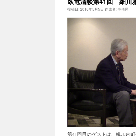
臥竜清談第41回 細川雅弘
投稿日:
2016年5月5日
作成者:
事務局
ツ
へ
ス
キ
ッ
プ
第41回目のゲストは、幌加内