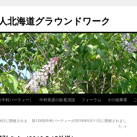
人北海道グラウンドワーク
（中村パーティー）
中村美彦の臥竜清談
フォーラム
その他事業
14日に開催されま
第124回中村パーティーが2016年5月11日に開催されまし
た
→